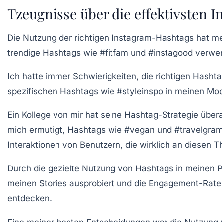
Tzeugnisse über die effektivsten 
Die Nutzung der richtigen Instagram-Hashtags hat mei
trendige Hashtags wie
#fitfam
und
#instagood
verwend
Ich hatte immer Schwierigkeiten, die richtigen Hasht
spezifischen Hashtags wie
#styleinspo
in meinen Mod
Ein Kollege von mir hat seine Hashtag-Strategie übera
mich ermutigt, Hashtags wie
#vegan
und
#travelgra
Interaktionen von Benutzern, die wirklich an diesen T
Durch die gezielte Nutzung von Hashtags in meinen Po
meinen Stories ausprobiert und die Engagement-Rate h
entdecken.
Eine meiner besten Entscheidungen war die Nutzung 