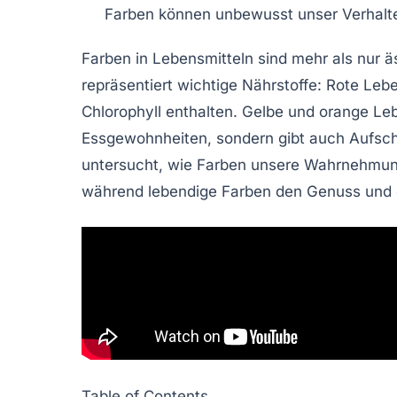
Farben können unbewusst unser Verhalt
Farben in
Lebensmitteln
sind mehr als nur ä
repräsentiert wichtige Nährstoffe:
Rote
Lebe
Chlorophyll
enthalten.
Gelbe
und
orange
Leb
Essgewohnheiten
, sondern gibt auch Aufsc
untersucht, wie Farben unsere
Wahrnehmu
während lebendige Farben den Genuss und di
Table of Contents