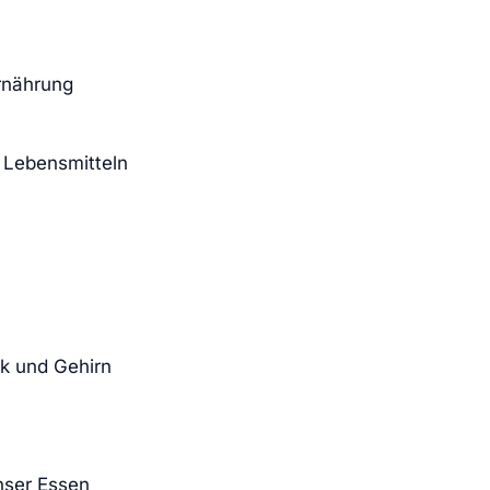
Ernährung
n Lebensmitteln
k und Gehirn
nser Essen