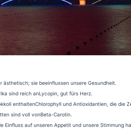
r ästhetisch; sie beeinflussen unsere Gesundheit.
ika
sind reich an
Lycopin
, gut fürs Herz.
kkoli
enthalten
Chlorophyll
und Antioxidantien, die die Z
tten
sind voll von
Beta-Carotin
.
de Einfluss auf unseren
Appetit
und unsere
Stimmung
ha