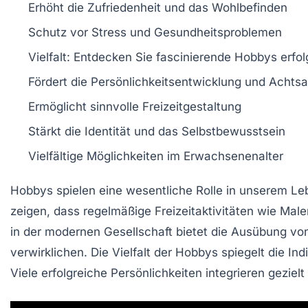
Erhöht die
Zufriedenheit
und das
Wohlbefinden
Schutz vor
Stress
und
Gesundheitsproblemen
Vielfalt: Entdecken Sie
fascinierende Hobbys
erfol
Fördert die
Persönlichkeitsentwicklung
und
Achtsa
Ermöglicht sinnvolle
Freizeitgestaltung
Stärkt die
Identität
und das
Selbstbewusstsein
Vielfältige Möglichkeiten im
Erwachsenenalter
Hobbys
spielen eine wesentliche Rolle in unserem
Leb
zeigen, dass regelmäßige Freizeitaktivitäten wie
Male
in der modernen Gesellschaft bietet die Ausübung von
verwirklichen. Die Vielfalt der Hobbys spiegelt die I
Viele erfolgreiche Persönlichkeiten integrieren gezie