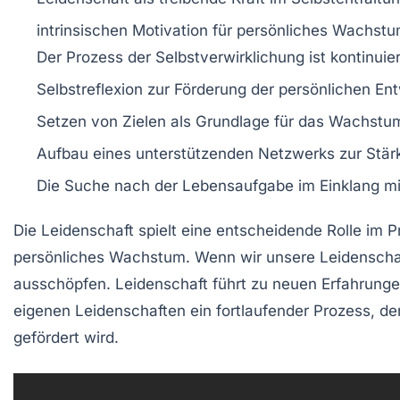
intrinsischen Motivation für persönliches Wachst
Der Prozess der
Selbstverwirklichung
ist kontinuier
Selbstreflexion
zur Förderung der persönlichen En
Setzen von
Zielen
als Grundlage für das Wachstu
Aufbau eines
unterstützenden Netzwerks
zur Stär
Die Suche nach der
Lebensaufgabe
im Einklang mi
Die
Leidenschaft
spielt eine entscheidende Rolle im
P
persönliches
Wachstum
. Wenn wir unsere Leidenscha
ausschöpfen. Leidenschaft führt zu
neuen Erfahrung
eigenen Leidenschaften ein fortlaufender Prozess, de
gefördert wird.