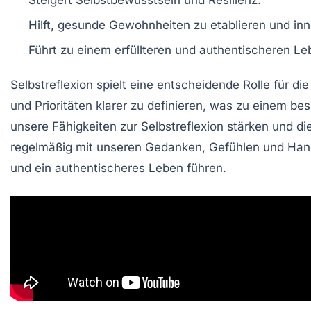
Steigert
Selbstbewusstsein
und
Resilienz
.
Hilft, gesunde
Gewohnheiten
zu etablieren und inn
Führt zu einem
erfüllteren
und
authentischeren
Leb
Selbstreflexion
spielt eine entscheidende Rolle für di
und
Prioritäten
klarer zu definieren, was zu einem be
unsere Fähigkeiten zur Selbstreflexion stärken und di
regelmäßig mit unseren
Gedanken
,
Gefühlen
und
Han
und ein authentischeres Leben führen.