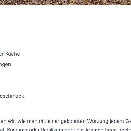
er Küche
ngen
Geschmack
en wir, wie man mit einer gekonnten
Würzung
jedem Ge
el
,
Kurkuma
oder
Basilikum
hebt die Aromen Ihrer Lieblin