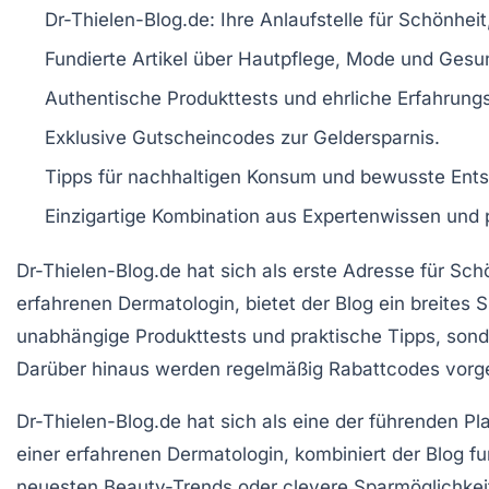
Dr-Thielen-Blog.de
: Ihre Anlaufstelle für
Schönheit
Fundierte Artikel über
Hautpflege
,
Mode
und
Gesun
Authentische
Produkttests
und
ehrliche Erfahrung
Exklusive
Gutscheincodes
zur Geldersparnis.
Tipps für
nachhaltigen Konsum
und bewusste Ents
Einzigartige Kombination aus
Expertenwissen
und p
Dr-Thielen-Blog.de hat sich als
erste Adresse
für
Schö
erfahrenen Dermatologin, bietet der Blog ein breite
unabhängige Produkttests
und
praktische Tipps
, son
Darüber hinaus werden regelmäßig
Rabattcodes
vorge
Dr-Thielen-Blog.de hat sich als eine der führenden P
einer erfahrenen Dermatologin, kombiniert der Blog f
neuesten
Beauty-Trends
oder
clevere Sparmöglichkei