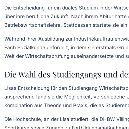
Die Entscheidung für ein
duales Studium
in der Wirts
über ihre berufliche Zukunft. Nach ihrem
Abitur
hatte 
Betriebswirtschaftslehre. Stattdessen startete sie ei
Während ihrer
Ausbildung zur Industriekauffrau
entwic
Fach Sozialkunde gefördert, in dem sie erstmals Grund
Welt der
Wirtschaftsprüfung
auseinandersetzte und sch
Die Wahl des Studiengangs und de
Lisas Entscheidung für den
Studiengang Wirtschaftsp
ansprechend fand sie die Möglichkeit, verschiedene 
Kombination aus Theorie und Praxis, die es Studieren
Die
Hochschule
, an der Lisa studiert, die DHBW Vill
Sportkurse sowie Zugang zu Fortbildungsmaßnahmen 