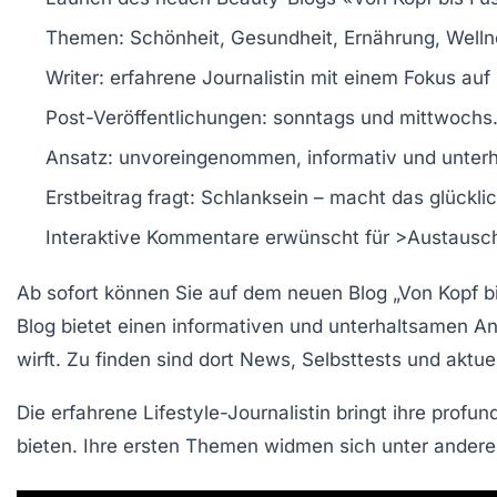
Themen:
Schönheit
,
Gesundheit
,
Ernährung
,
Welln
Writer: erfahrene
Journalistin
mit einem Fokus auf L
Post-Veröffentlichungen:
sonntags
und
mittwochs
Ansatz:
unvoreingenommen
, informativ und unter
Erstbeitrag fragt:
Schlanksein
– macht das glückli
Interaktive
Kommentare
erwünscht für >Austausc
Ab sofort können Sie auf dem neuen Blog
„Von Kopf b
Blog bietet einen informativen und unterhaltsamen 
wirft. Zu finden sind dort
News
,
Selbsttests
und aktue
Die erfahrene
Lifestyle-Journalistin
bringt ihre profun
bieten. Ihre ersten Themen widmen sich unter ander