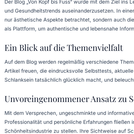
Der Blog „Von Kopf bis Fuss“ wurde mit dem Ziel ins 
und
Gesundheitstrends
auseinanderzusetzen. In einer W
nur
ästhetische
Aspekte betrachtet, sondern auch di
als Plattform, um
authentische
und
lebensnahe
Inform
Ein Blick auf die Themenvielfalt
Auf dem Blog werden regelmäßig verschiedene Theme
Artikel freuen, die eindrucksvolle Selbsttests, aktuel
Schlanksein
tatsächlich glücklich macht, und beleuch
Unvoreingenommener Ansatz zu S
Mit dem Versprechen, ungeschminkte und informative In
Professionalität und persönliche Erfahrungen fließen 
Schönheitsindustrie zu stellen. Ihre Sichtweise auf S