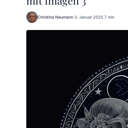
mit Imagen 3
Christina Neumann
·
3. Januar 2025
·
7 min