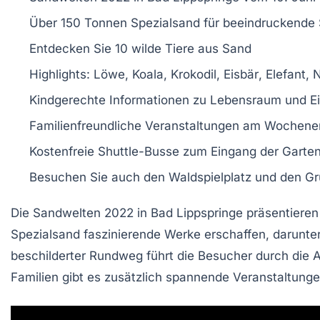
Über
150 Tonnen Spezialsand
für beeindruckende
Entdecken Sie
10 wilde Tiere
aus Sand
Highlights:
Löwe
,
Koala
,
Krokodil
,
Eisbär
,
Elefant
,
N
Kindgerechte Informationen zu Lebensraum und Ei
Familienfreundliche
Veranstaltungen
am Wochene
Kostenfreie
Shuttle-Busse
zum Eingang der Garte
Besuchen Sie auch den
Waldspielplatz
und den
Gr
Die
Sandwelten 2022
in
Bad Lippspringe
präsentieren
Spezialsand
faszinierende Werke erschaffen, darunte
beschilderter Rundweg führt die Besucher durch die A
Familien gibt es zusätzlich spannende Veranstaltun