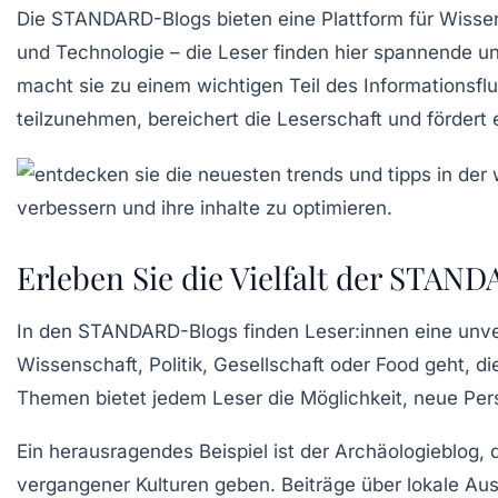
Die
STANDARD-Blogs
bieten eine Plattform für Wisse
und Technologie – die Leser finden hier spannende u
macht sie zu einem wichtigen Teil des Informationsflus
teilzunehmen, bereichert die Leserschaft und förder
Erleben Sie die Vielfalt der STAN
In den
STANDARD-Blogs
finden Leser:innen eine unv
Wissenschaft
,
Politik
,
Gesellschaft
oder
Food
geht, di
Themen bietet jedem Leser die Möglichkeit, neue Per
Ein herausragendes Beispiel ist der
Archäologieblog
, 
vergangener Kulturen geben. Beiträge über lokale A