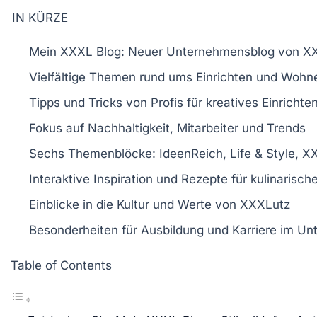
IN KÜRZE
Mein XXXL Blog
: Neuer Unternehmensblog von X
Vielfältige
Themen
rund ums
Einrichten
und
Wohn
Tipps und Tricks von
Profis
für kreatives
Einrichte
Fokus auf
Nachhaltigkeit
,
Mitarbeiter
und
Trends
Sechs
Themenblöcke
: IdeenReich, Life & Style,
Interaktive
Inspiration
und
Rezepte
für kulinarische
Einblicke in die
Kultur
und
Werte
von XXXLutz
Besonderheiten für
Ausbildung
und
Karriere
im Un
Table of Contents