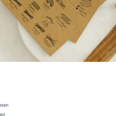
l
eten
ren