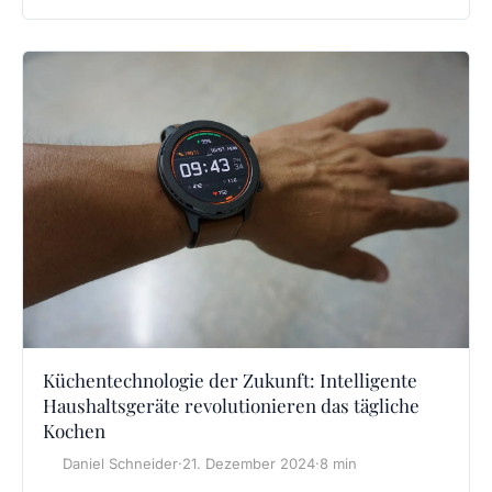
Küchentechnologie der Zukunft: Intelligente
Haushaltsgeräte revolutionieren das tägliche
Kochen
Daniel Schneider
·
21. Dezember 2024
·
8 min