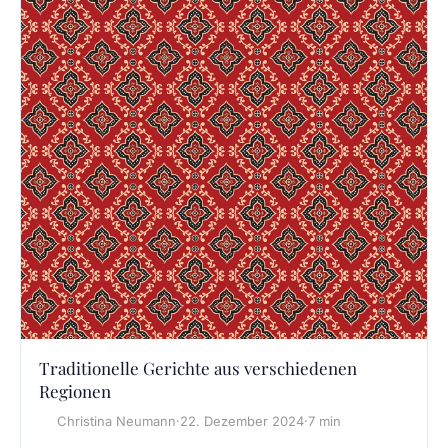
Traditionelle Gerichte aus verschiedenen
Regionen
Christina Neumann
·
22. Dezember 2024
·
7 min