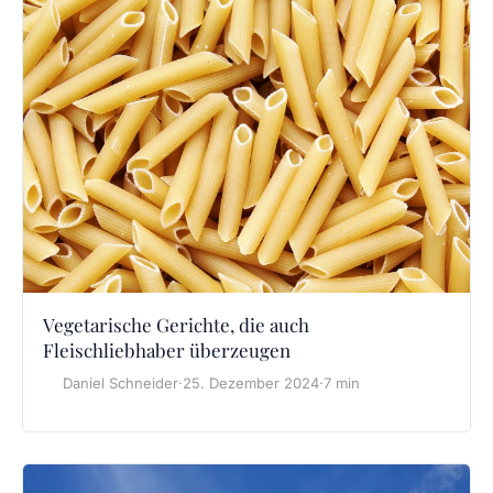
Vegetarische Gerichte, die auch
Fleischliebhaber überzeugen
Daniel Schneider
·
25. Dezember 2024
·
7 min