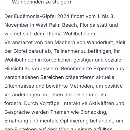
Wohlbefinden
zu steigern
Der Eudēmonia-Gipfel 2024
findet vom 1. bis 3.
November in
West Palm Beach, Florida
statt und
widmet sich dem Thema
Wohlbefinden
.
Veranstaltet von den Machern von Wanderlust, zielt
der Gipfel darauf ab, Teilnehmer zu befähigen, ihr
Wohlbefinden in körperlicher, geistiger und sozialer
Hinsicht zu verbessern. Renommierte Experten aus
verschiedenen
Bereichen
präsentieren
aktuelle
Erkenntnisse
und
bewährte Methoden
, um positive
Veränderungen im Leben der Teilnehmer zu
fördern. Durch
Vorträge
,
Interaktive Aktivitäten
und
Gespräche
werden Themen wie
Biohacking
,
Ernährung
und
mentale Optimierung
behandelt, um
den Einzelnen auf dem Weg zu
einem erfüllten