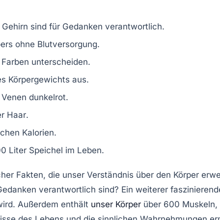
Gehirn sind für Gedanken verantwortlich.
rpers ohne Blutversorgung.
n Farben
unterscheiden.
 Körpergewichts aus.
n Venen
dunkelrot
.
er Haar
.
ichen Kalorien
.
0 Liter Speichel
im Leben.
icher Fakten, die unser Verständnis über den Körper erw
Gedanken verantwortlich sind? Ein weiterer faszinierende
 wird. Außerdem enthält
unser Körper
über
600 Muskeln
,
nisse des Lebens und die
sinnlichen Wahrnehmungen
erm