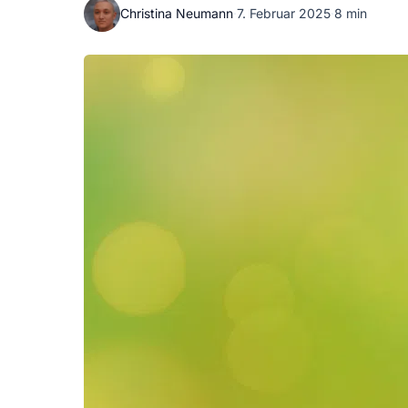
Christina Neumann
·
7. Februar 2025
·
8 min