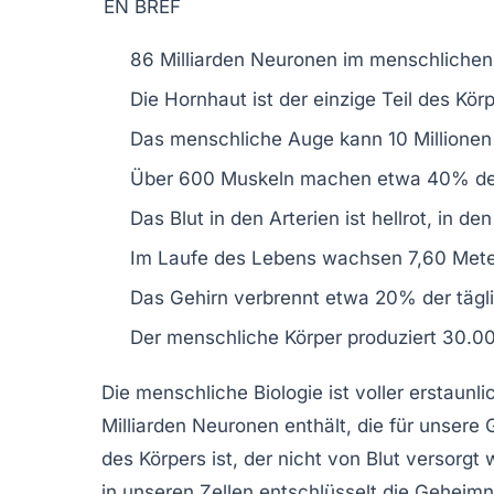
EN BREF
86 Milliarden Neuronen
im menschlichen 
Die
Hornhaut
ist der einzige Teil des Kö
Das menschliche Auge kann
10 Millione
Über
600 Muskeln
machen etwa 40% des
Das Blut in den Arterien ist
hellrot
, in de
Im Laufe des Lebens wachsen
7,60 Met
Das Gehirn verbrennt etwa
20% der tägl
Der menschliche Körper produziert
30.00
Die
menschliche Biologie
ist voller erstaunl
Milliarden
Neuronen
enthält, die für unsere 
des Körpers ist, der nicht von Blut versorgt
in unseren Zellen entschlüsselt die Geheim