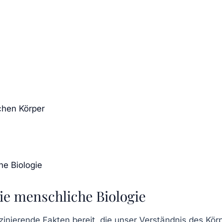
chen Körper
he Biologie
ie menschliche Biologie
zinierende Fakten
bereit, die unser Verständnis des Kör