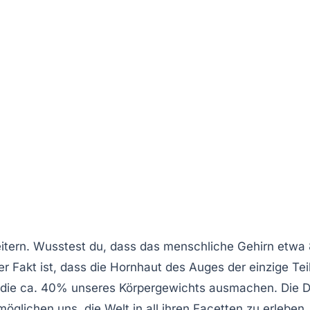
eitern. Wusstest du, dass das
menschliche Gehirn
etwa 
r Fakt ist, dass die
Hornhaut
des Auges der einzige Tei
 die ca. 40% unseres Körpergewichts ausmachen. Die
öglichen uns, die Welt in all ihren Facetten zu erleben.