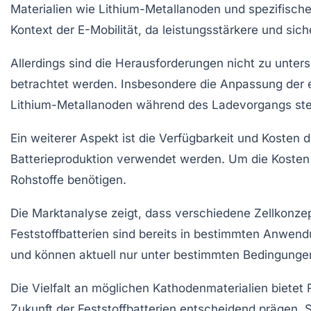
Materialien wie
Lithium-Metallanoden
und spezifisch
Kontext der
E-Mobilität
, da leistungsstärkere und sich
Allerdings sind die Herausforderungen nicht zu unter
betrachtet werden. Insbesondere die Anpassung der
Lithium-Metallanoden während des Ladevorgangs stellen
Ein weiterer Aspekt ist die
Verfügbarkeit und Kosten
de
Batterieproduktion
verwendet werden. Um die
Kosten
Rohstoffe benötigen.
Die Marktanalyse zeigt, dass verschiedene Zellkonze
Feststoffbatterien
sind bereits in bestimmten Anwend
und können aktuell nur unter bestimmten Bedingungen 
Die Vielfalt an möglichen
Kathodenmaterialien
bietet 
Zukunft der Feststoffbatterien entscheidend prägen.