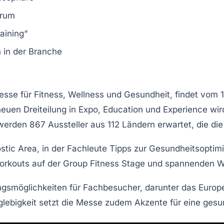
orum
ining“
 in der Branche
Messe für
Fitness
,
Wellness
und
Gesundheit
, findet vom 1
neuen Dreiteilung in
Expo
,
Education
und
Experience
wir
werden 867 Aussteller aus 112 Ländern erwartet, die die
stic Area
, in der Fachleute Tipps zur
Gesundheitsoptim
orkouts auf der
Group Fitness Stage
und spannenden W
ngsmöglichkeiten
für Fachbesucher, darunter das
Europ
lebigkeit
setzt die Messe zudem Akzente für eine gesu