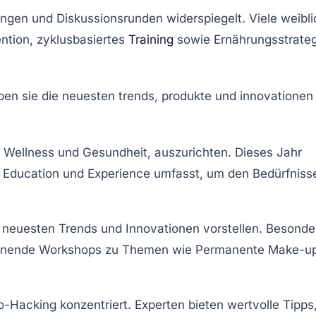
ungen und Diskussionsrunden widerspiegelt. Viele weibl
ntion, zyklusbasiertes
Training
sowie
Ernährungsstrate
,
Wellness
und
Gesundheit
, auszurichten. Dieses Jahr
,
Education
und
Experience
umfasst, um den Bedürfniss
e neuesten Trends und Innovationen vorstellen. Besonde
pannende Workshops zu Themen wie
Permanente Make-u
o-Hacking
konzentriert. Experten bieten wertvolle Tipps