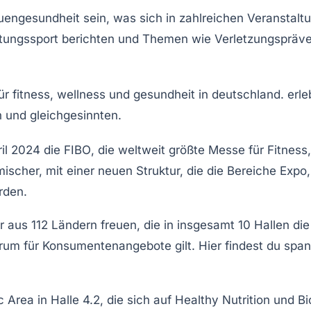
uengesundheit
sein, was sich in zahlreichen Veranstalt
stungssport berichten und Themen wie Verletzungspräve
ril 2024
die
FIBO
, die weltweit größte Messe für
Fitness
ischer, mit einer neuen Struktur, die die Bereiche
Expo
rden.
r
aus 112 Ländern freuen, die in insgesamt 10 Hallen di
trum für
Konsumentenangebote
gilt. Hier findest du s
c Area
in Halle 4.2, die sich auf
Healthy Nutrition
und
Bi