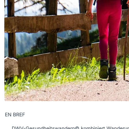
EN BREF
DWV-Gesundheitswandern©
kombiniert
Wanderu