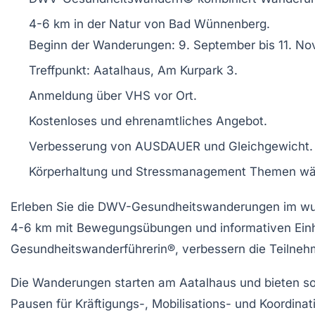
4-6 km in der Natur von
Bad Wünnenberg
.
Beginn der
Wanderungen
: 9. September bis 11. N
Treffpunkt:
Aatalhaus
, Am Kurpark 3.
Anmeldung über
VHS vor Ort
.
Kostenloses und ehrenamtliches Angebot.
Verbesserung von
AUSDAUER
und
Gleichgewicht
.
Körperhaltung
und
Stressmanagement
Themen wä
Erleben Sie die
DWV-Gesundheitswanderungen
im w
4-6 km
mit
Bewegungsübungen
und informativen Ein
Gesundheitswanderführerin®, verbessern die Teilnehm
Die
Wanderungen
starten am
Aatalhaus
und bieten so
Pausen für
Kräftigungs-, Mobilisations-
und
Koordina