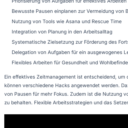
Priorisierung von Aufgaben für effektives Arbeiten
Bewusste
Pausen
einplanen zur Vermeidung von 
Nutzung von Tools wie
Asana
und
Rescue Time
Integration von
Planung
in den Arbeitsalltag
Systematische
Zielsetzung
zur Förderung des Forts
Delegation von Aufgaben für ein ausgewogenes
L
Flexibles Arbeiten für
Gesundheit
und Wohlbefind
Ein effektives Zeitmanagement ist entscheidend, um 
können verschiedene
Hacks
angewendet werden. Daz
von
Pausen
für mehr Fokus. Zudem ist die Nutzung 
zu behalten. Flexible Arbeitsstrategien und das Setz