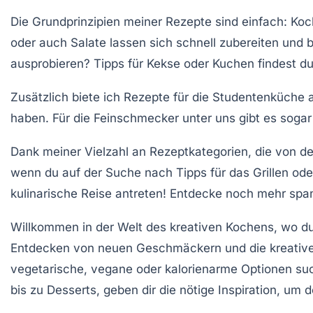
Die Grundprinzipien meiner Rezepte sind einfach: Koc
oder auch
Salate
lassen sich schnell zubereiten und b
ausprobieren? Tipps für
Kekse
oder
Kuchen
findest du
Zusätzlich biete ich Rezepte für die
Studentenküche
a
haben. Für die
Feinschmecker
unter uns gibt es soga
Dank meiner Vielzahl an Rezeptkategorien, die von
de
wenn du auf der Suche nach
Tipps
für das
Grillen
ode
kulinarische Reise
antreten! Entdecke noch mehr spa
Willkommen in der Welt des
kreativen Kochens
, wo d
Entdecken von neuen Geschmäckern und die kreativ
vegetarische
,
vegane
oder
kalorienarme
Optionen suc
bis zu
Desserts
, geben dir die nötige Inspiration, um 