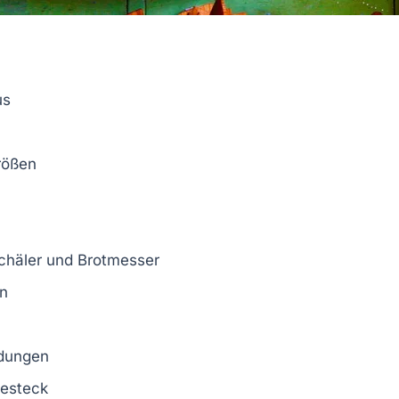
us
rößen
Schäler und Brotmesser
en
ndungen
Besteck