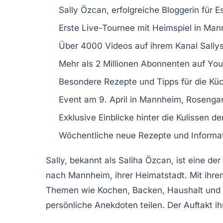
Sally Özcan
, erfolgreiche Bloggerin für
E
Erste
Live-Tournee
mit
Heimspiel
in Man
Über 4000
Videos
auf ihrem Kanal
Sally
Mehr als
2 Millionen Abonnenten
auf Yo
Besondere
Rezepte
und
Tipps
für die Kü
Event am
9. April
in Mannheim,
Rosenga
Exklusive Einblicke hinter die Kulissen d
Wöchentliche neue
Rezepte
und Informa
Sally, bekannt als Saliha Özcan, ist eine der
nach Mannheim, ihrer Heimatstadt. Mit ihrem 
Themen wie
Kochen
,
Backen
, Haushalt und
persönliche Anekdoten teilen. Der Auftakt ih