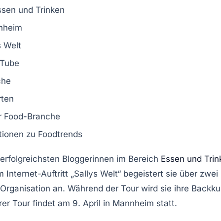
ssen
und
Trinken
nheim
s Welt
uTube
che
rten
er
Food-Branche
tionen zu
Foodtrends
 erfolgreichsten
Bloggerinnen
im Bereich
Essen und Trin
Internet-Auftritt „Sallys Welt“ begeistert sie über zwei
 Organisation an. Während der Tour wird sie ihre
Backku
rer Tour findet am 9. April in Mannheim statt.