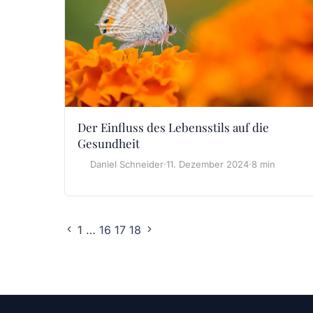
Der Einfluss des Lebensstils auf die
Gesundheit
Daniel Schneider
·
11. Dezember 2024
·
8 min
1
…
16
17
18