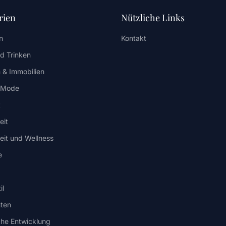
rien
Nützliche Links
n
Kontakt
d Trinken
 & Immobilien
/ Mode
t
eit
it und Wellness
e
il
hten
che Entwicklung