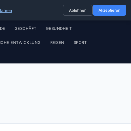
fahren
Ablehnen
Akzeptieren
ODE
GESCHÄFT
GESUNDHEIT
ICHE ENTWICKLUNG
REISEN
SPORT