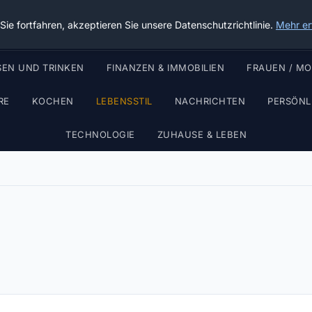
Die Schnitter
ie fortfahren, akzeptieren Sie unsere Datenschutzrichtlinie.
Mehr er
SEN UND TRINKEN
FINANZEN & IMMOBILIEN
FRAUEN / M
RE
KOCHEN
LEBENSSTIL
NACHRICHTEN
PERSÖNL
TECHNOLOGIE
ZUHAUSE & LEBEN