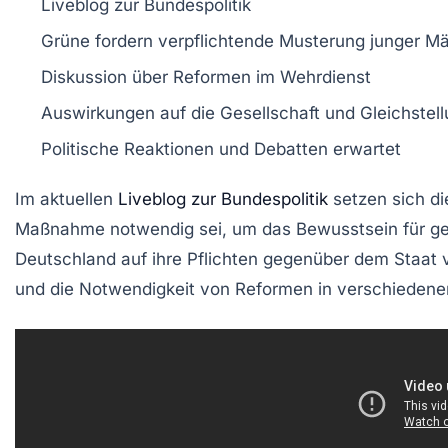
Liveblog
zur Bundespolitik
Grüne
fordern verpflichtende
Musterung
junger M
Diskussion über
Reformen
im Wehrdienst
Auswirkungen auf die
Gesellschaft
und
Gleichstel
Politische
Reaktionen
und
Debatten
erwartet
Im aktuellen
Liveblog zur Bundespolitik
setzen sich d
Maßnahme notwendig sei, um das Bewusstsein für
ge
Deutschland auf ihre Pflichten gegenüber dem
Staat
v
und die Notwendigkeit von Reformen in verschiedene