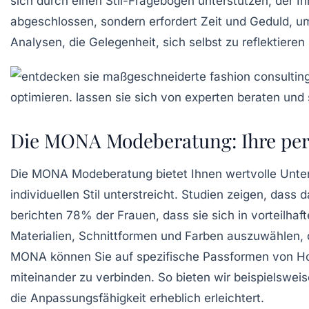
sich durch einen
Stil-Fragebogen
unterstützen, der Ihn
abgeschlossen, sondern erfordert Zeit und Geduld, um
Analysen, die Gelegenheit, sich selbst zu reflektiere
Die MONA Modeberatung: Ihre pers
Die
MONA Modeberatung
bietet Ihnen wertvolle Unter
individuellen Stil unterstreicht. Studien zeigen, dass
berichten 78% der Frauen, dass sie sich in vorteilha
Materialien
,
Schnittformen
und
Farben
auszuwählen, d
MONA können Sie auf spezifische
Passformen
von Ho
miteinander zu verbinden. So bieten wir beispielswei
die Anpassungsfähigkeit erheblich erleichtert.