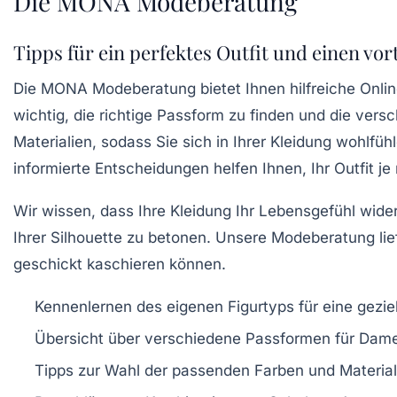
Die MONA Modeberatung
Tipps für ein perfektes Outfit und einen vort
Die
MONA Modeberatung
bietet Ihnen hilfreiche
Onli
wichtig, die richtige
Passform
zu finden und die vers
Materialien
, sodass Sie sich in Ihrer Kleidung wohlfü
informierte Entscheidungen helfen Ihnen, Ihr Outfit 
Wir wissen, dass Ihre
Kleidung
Ihr Lebensgefühl wider
Ihrer Silhouette zu betonen. Unsere Modeberatung lief
geschickt kaschieren können.
Kennenlernen des eigenen
Figurtyps
für eine gezi
Übersicht über verschiedene
Passformen
für Dame
Tipps zur Wahl der passenden
Farben
und
Material