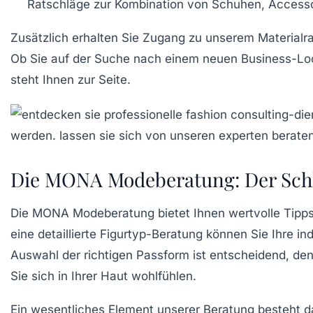
Ratschläge zur Kombination von
Schuhen
, Access
Zusätzlich erhalten Sie Zugang zu unserem
Materialr
Ob Sie auf der Suche nach einem neuen
Business-Lo
steht Ihnen zur Seite.
Die MONA Modeberatung: Der Schlü
Die
MONA Modeberatung
bietet Ihnen wertvolle Tipp
eine detaillierte
Figurtyp-Beratung
können Sie Ihre in
Auswahl der richtigen
Passform
ist entscheidend, denn
Sie sich in Ihrer Haut wohlfühlen.
Ein wesentliches Element unserer Beratung besteht da