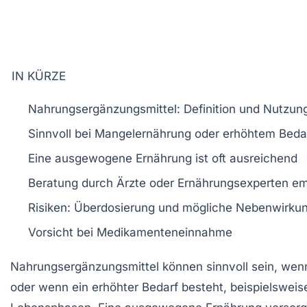
IN KÜRZE
Nahrungsergänzungsmittel
: Definition und Nutzun
Sinnvoll bei
Mangelernährung
oder
erhöhtem Beda
Eine
ausgewogene Ernährung
ist oft ausreichend
Beratung durch
Ärzte
oder
Ernährungsexperten
em
Risiken:
Überdosierung
und mögliche
Nebenwirku
Vorsicht bei
Medikamenteneinnahme
Nahrungsergänzungsmittel können
sinnvoll
sein, wen
oder wenn ein
erhöhter Bedarf
besteht, beispielswei