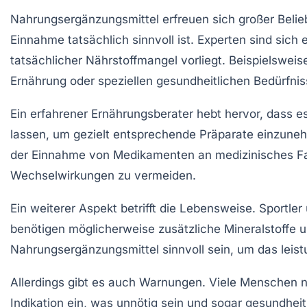
Nahrungsergänzungsmittel erfreuen sich großer Belie
Einnahme tatsächlich sinnvoll ist. Experten sind sich 
tatsächlicher Nährstoffmangel
vorliegt. Beispielswei
Ernährung
oder speziellen gesundheitlichen Bedürfni
Ein erfahrener Ernährungsberater hebt hervor, dass es
lassen, um gezielt entsprechende
Präparate
einzunehm
der Einnahme von Medikamenten an medizinisches F
Wechselwirkungen
zu vermeiden.
Ein weiterer Aspekt betrifft die
Lebensweise.
Sportler
benötigen möglicherweise zusätzliche
Mineralstoffe
u
Nahrungsergänzungsmittel sinnvoll sein, um das
leis
Allerdings gibt es auch Warnungen. Viele Menschen
Indikation ein, was unnötig sein und sogar
gesundheit