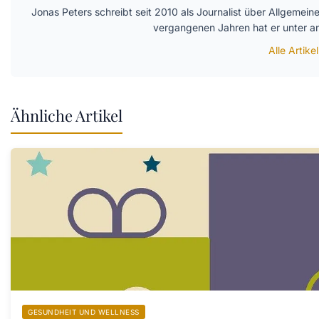
Jonas Peters schreibt seit 2010 als Journalist über Allgemei
vergangenen Jahren hat er unter 
Alle Artike
Ähnliche Artikel
GESUNDHEIT UND WELLNESS