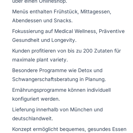
über einen
Onlineshop
.
Menüs enthalten
Frühstück
,
Mittagessen
,
Abendessen
und Snacks.
Fokussierung auf
Medical Wellness
,
Präventive
Gesundheit
und
Longevity
.
Kunden profitieren von bis zu
200 Zutaten
für
maximale
plant variety
.
Besondere Programme wie
Detox
und
Schwangerschaftsberatung
in Planung.
Ernährungsprogramme können individuell
konfiguriert
werden.
Lieferung innerhalb von
München
und
deutschlandweit.
Konzept ermöglicht bequemes, gesundes
Essen