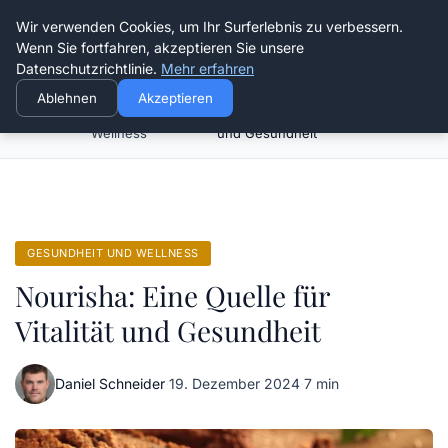
Die Schnitter
Wir verwenden Cookies, um Ihr Surferlebnis zu verbessern.
Wenn Sie fortfahren, akzeptieren Sie unsere
Datenschutzrichtlinie.
Mehr erfahren
Ablehnen
Akzeptieren
Gesundheit und
Nourisha: Eine Quelle für Vitalität
Startseite
Wellness
und Gesundheit
GESUNDHEIT UND WELLNESS
Nourisha: Eine Quelle für
Vitalität und Gesundheit
Daniel Schneider
·
19. Dezember 2024
·
7 min