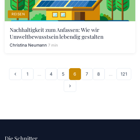
REISEN
Nachhaltigkeit zum Anfassen: Wie wir
Umweltbewusstsein lebendig gestalten
Christina Neumann
7 min
1
…
4
5
6
7
8
…
121
Die Schnitter