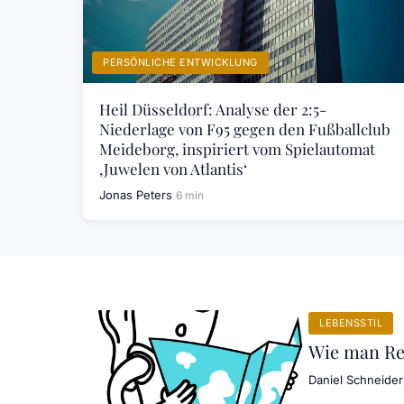
PERSÖNLICHE ENTWICKLUNG
Heil Düsseldorf: Analyse der 2:5-
Niederlage von F95 gegen den Fußballclub
Meideborg, inspiriert vom Spielautomat
‚Juwelen von Atlantis‘
Jonas Peters
6 min
LEBENSSTIL
Wie man Rei
Daniel Schneider