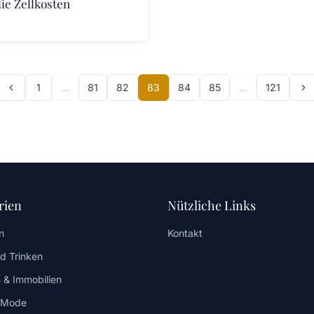
ie Zellkosten
1
…
81
82
83
84
85
…
121
rien
Nützliche Links
n
Kontakt
d Trinken
 & Immobilien
/ Mode