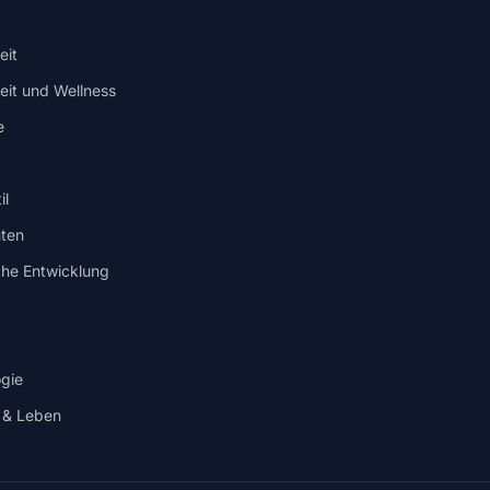
t
eit
it und Wellness
e
il
ten
che Entwicklung
gie
 & Leben