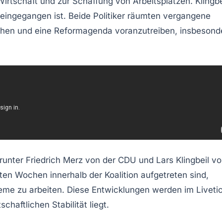
Wirtschaft
und zur Schaffung von
Arbeitsplätzen
. Klingbe
neingegangen ist. Beide Politiker räumten vergangene
hen und eine
Reformagenda
voranzutreiben, insbesond
arunter
Friedrich Merz
von der
CDU
und
Lars Klingbeil
vo
en Wochen innerhalb der Koalition aufgetreten sind,
bleme zu arbeiten. Diese Entwicklungen werden im
Liveti
haftlichen Stabilität liegt.