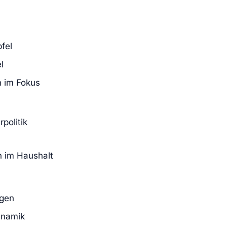
fel
l
n im Fokus
politik
 im Haushalt
ngen
ynamik