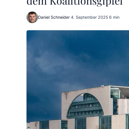
dem Koalitionsgipfel
Daniel Schneider
·
4. September 2025
·
6 min