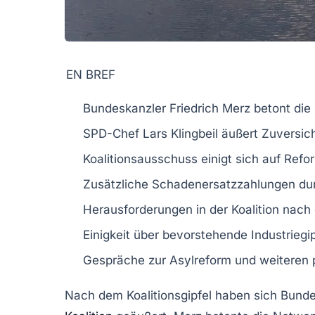
EN BREF
Bundeskanzler
Friedrich Merz
betont die
SPD-Chef
Lars Klingbeil
äußert
Zuversic
Koalitionsausschuss einigt sich auf
Refo
Zusätzliche
Schadenersatzzahlungen
dur
Herausforderungen in der
Koalition
nach 
Einigkeit über bevorstehende
Industriegi
Gespräche zur
Asylreform
und weiteren p
Nach dem
Koalitionsgipfel
haben sich Bund