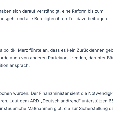
 haben sich darauf verständigt, eine Reform bis zum
usgeht und alle Beteiligten ihren Teil dazu beitragen.
alpolitik
. Merz führte an, dass es kein Zurücklehnen ge
wurde auch von anderen Parteivorsitzenden, darunter
Bä
ition ansprach.
ochen wurden. Der
Finanzminister
sieht die Notwendigke
ren. Laut dem ARD-„Deutschlandtrend“ unterstützen 6
ür steuerliche Maßnahmen gibt, die zur Sicherstellung d