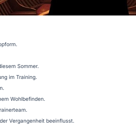
opform
.
 diesem Sommer.
ung
im Training.
n.
chem Wohlbefinden
.
rainerteam
.
der Vergangenheit beeinflusst.