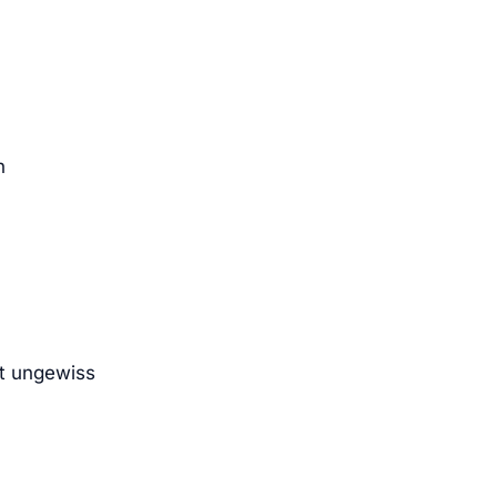
n
bt ungewiss