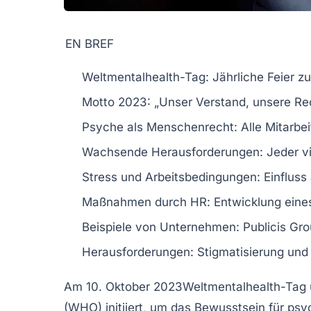
EN BREF
Weltmentalhealth-Tag
: Jährliche Feier z
Motto 2023:
„Unser Verstand, unsere Re
Psyche als Menschenrecht
: Alle Mitarb
Wachsende Herausforderungen: Jeder vie
Stress und Arbeitsbedingungen
: Einfluss
Maßnahmen durch HR
: Entwicklung ein
Beispiele von Unternehmen:
Publicis Gr
Herausforderungen
: Stigmatisierung un
Am
10. Oktober 2023
Weltmentalhealth-Tag 
(WHO)
initiiert, um das Bewusstsein für
psy