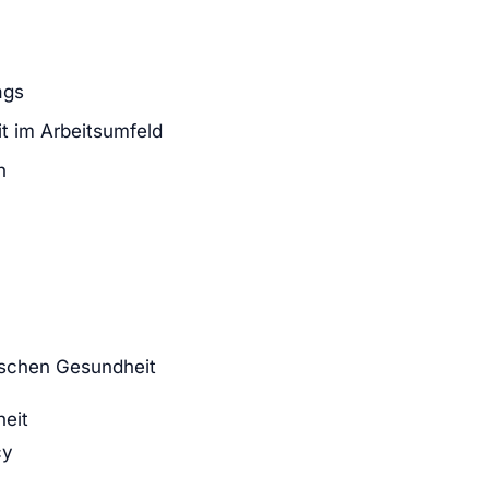
ags
t im Arbeitsumfeld
n
schen Gesundheit
eit
cy