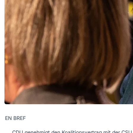
EN BREF
CDU
genehmigt den
Koalitionsvertrag
mit der
CSU