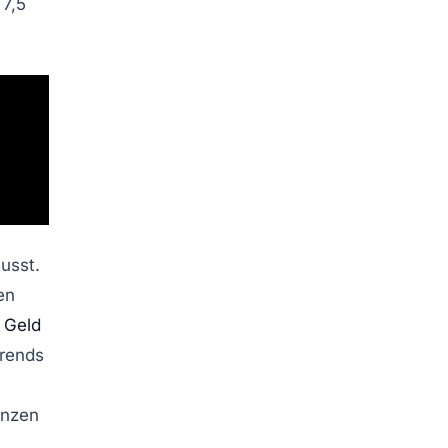
7,5
usst.
en
l Geld
Trends
enzen