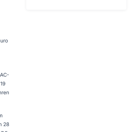
uro
AC-
019
hren
em
n 28