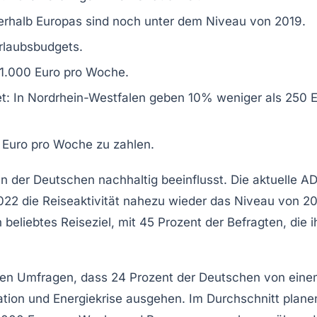
erhalb Europas
sind noch unter dem Niveau von 2019.
rlaubsbudgets
.
 1.000 Euro
pro Woche.
t: In
Nordrhein-Westfalen
geben
10%
weniger als
250 E
 Euro
pro Woche zu zahlen.
en
der Deutschen nachhaltig beeinflusst. Die aktuelle
AD
022 die Reiseaktivität nahezu wieder das Niveau von 2
 beliebtes
Reiseziel
, mit 45 Prozent der Befragten, die i
zeigen Umfragen, dass 24 Prozent der Deutschen von ein
ation
und
Energiekrise
ausgehen. Im Durchschnitt plane