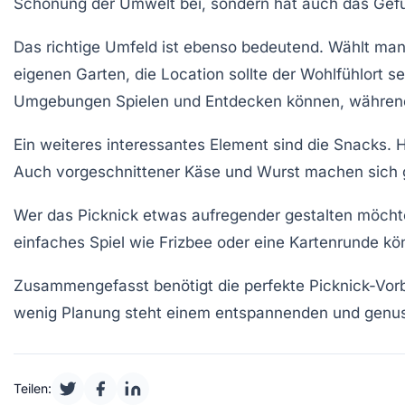
Schonung der Umwelt bei, sondern hat auch das Gefühl
Das richtige Umfeld ist ebenso bedeutend. Wählt man
eigenen Garten, die Location sollte der Wohlfühlort se
Umgebungen Spielen und Entdecken können, währen
Ein weiteres interessantes Element sind die
Snacks
. 
Auch
vorgeschnittener Käse
und
Wurst
machen sich g
Wer das Picknick etwas aufregender gestalten möch
einfaches Spiel wie Frizbee oder eine Kartenrunde k
Zusammengefasst benötigt die perfekte Picknick-Vorb
wenig Planung steht einem entspannenden und genuss
Teilen: