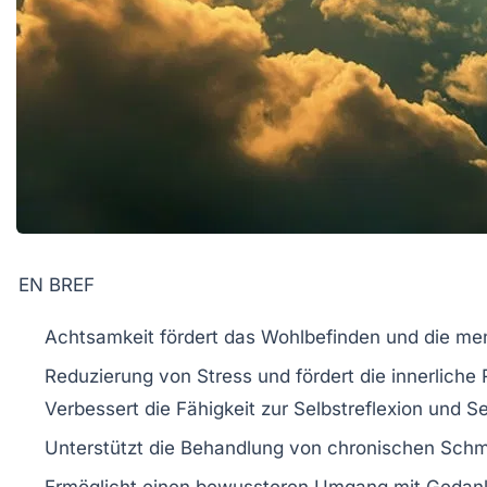
EN BREF
Achtsamkeit
fördert das
Wohlbefinden
und die men
Reduzierung von Stress und fördert die
innerliche
Verbessert die Fähigkeit zur
Selbstreflexion
und Se
Unterstützt die
Behandlung von chronischen Sch
Ermöglicht einen bewussteren Umgang mit
Gedan