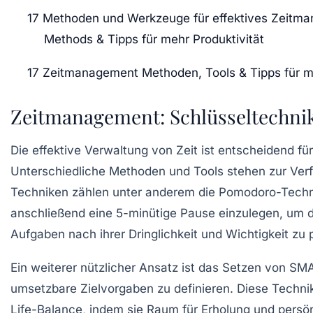
17 Methoden und Werkzeuge für effektives Zeitm
Methods & Tipps für mehr Produktivität
17 Zeitmanagement Methoden, Tools & Tipps für me
Zeitmanagement: Schlüsseltechnik
Die effektive Verwaltung von
Zeit
ist entscheidend fü
Unterschiedliche
Methoden
und
Tools
stehen zur Verf
Techniken zählen unter anderem die
Pomodoro-Techn
anschließend eine
5-minütige Pause
einzulegen, um d
Aufgaben nach ihrer Dringlichkeit und Wichtigkeit zu p
Ein weiterer nützlicher Ansatz ist das Setzen von
SMA
umsetzbare Zielvorgaben zu definieren. Diese Technik
Life-Balance
, indem sie Raum für
Erholung
und persön