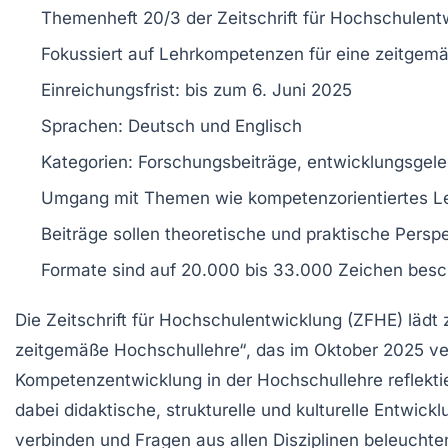
Themenheft 20/3
der Zeitschrift für Hochschulen
Fokussiert auf
Lehrkompetenzen
für eine
zeitgemä
Einreichungsfrist: bis zum
6. Juni 2025
Sprachen:
Deutsch
und
Englisch
Kategorien:
Forschungsbeiträge
,
entwicklungsgelei
Umgang mit Themen wie
kompetenzorientiertes L
Beiträge sollen theoretische und praktische Persp
Formate sind auf
20.000 bis 33.000 Zeichen
besc
Die
Zeitschrift für Hochschulentwicklung (ZFHE)
lädt 
zeitgemäße Hochschullehre“
, das im Oktober 2025 ve
Kompetenzentwicklung
in der Hochschullehre reflekt
dabei
didaktische
,
strukturelle
und
kulturelle Entwick
verbinden und Fragen aus allen Disziplinen beleuchte