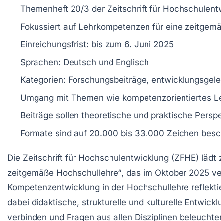
Themenheft 20/3
der Zeitschrift für Hochschulen
Fokussiert auf
Lehrkompetenzen
für eine
zeitgemä
Einreichungsfrist: bis zum
6. Juni 2025
Sprachen:
Deutsch
und
Englisch
Kategorien:
Forschungsbeiträge
,
entwicklungsgelei
Umgang mit Themen wie
kompetenzorientiertes L
Beiträge sollen theoretische und praktische Persp
Formate sind auf
20.000 bis 33.000 Zeichen
besc
Die
Zeitschrift für Hochschulentwicklung (ZFHE)
lädt 
zeitgemäße Hochschullehre“
, das im Oktober 2025 ve
Kompetenzentwicklung
in der Hochschullehre reflekt
dabei
didaktische
,
strukturelle
und
kulturelle Entwick
verbinden und Fragen aus allen Disziplinen beleuchte