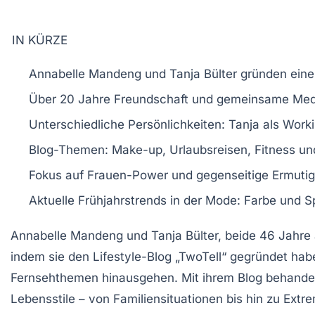
IN KÜRZE
Annabelle Mandeng
und
Tanja Bülter
gründen ein
Über 20 Jahre
Freundschaft
und gemeinsame Medi
Unterschiedliche
Persönlichkeiten
: Tanja als
Work
Blog-Themen:
Make-up
,
Urlaubsreisen
,
Fitness
un
Fokus auf
Frauen-Power
und gegenseitige
Ermuti
Aktuelle
Frühjahrstrends
in der Mode:
Farbe
und
S
Annabelle Mandeng und Tanja Bülter, beide 46 Jahre a
indem sie den Lifestyle-Blog
„TwoTell“
gegründet haben
Fernsehthemen hinausgehen. Mit ihrem Blog behand
Lebensstile – von Familiensituationen bis hin zu Extr