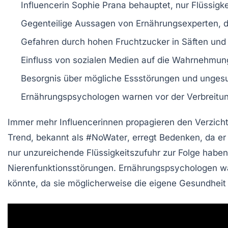
Influencerin
Sophie Prana
behauptet, nur
Flüssigk
Gegenteilige Aussagen von
Ernährungsexperten
, 
Gefahren durch
hohen Fruchtzucker
in Säften und
Einfluss von sozialen Medien auf die Wahrnehmu
Besorgnis über mögliche
Essstörungen
und ungesu
Ernährungspsychologen warnen vor der
Verbreitu
Immer mehr
Influencerinnen
propagieren den
Verzich
Trend, bekannt als
#NoWater
, erregt Bedenken, da e
nur unzureichende Flüssigkeitszufuhr zur Folge habe
Nierenfunktionsstörungen.
Ernährungspsychologen
wa
könnte, da sie möglicherweise die eigene Gesundheit