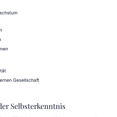
 Wachstum
en
n
hmen
tät
dernen Gesellschaft
 der Selbsterkenntnis