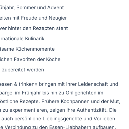
Frühjahr, Sommer und Advent
iten mit Freude und Neugier
wer hinter den Rezepten steht
ernationale
Kulinarik
altsame Küchenmomente
nlichen Favoriten der Köche
e zubereitet werden
essen & trinken«
bringen mit ihrer Leidenschaft und
pargel
im Frühjahr bis hin zu
Grillgerichten
im
köstliche Rezepte. Frühere Kochpannen und der Mut,
n
zu experimentieren, zeigen ihre Authentizität. Die
 auch persönliche Lieblingsgerichte und Vorlieben
ere Verbindung zu den
Essen
-Liebhabern aufbauen.