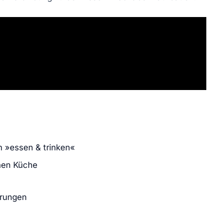
n »essen & trinken«
chen Küche
rungen