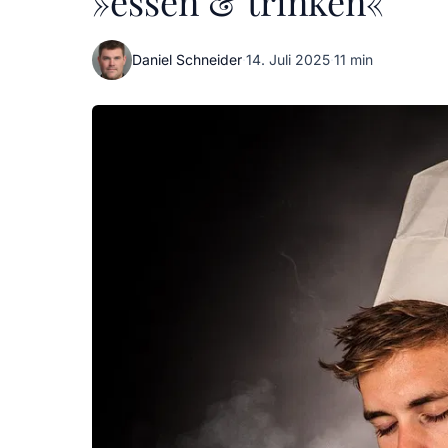
»essen & trinken«
Daniel Schneider
·
14. Juli 2025
·
11 min