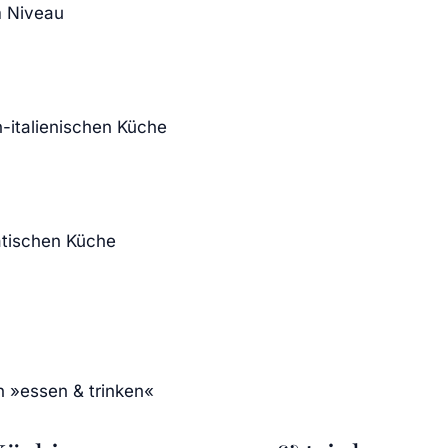
m Niveau
-italienischen Küche
iatischen Küche
n »essen & trinken«