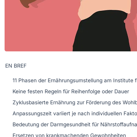
EN BREF
11 Phasen
der
Ernährungsumstellung
am Institute 
Keine festen
Regeln
für Reihenfolge oder Dauer
Zyklusbasierte Ernährung zur Förderung des
Wohlb
Anpassungszeit variiert je nach
individuellen Fakt
Bedeutung der
Darmgesundheit
für Nährstoffauf
Ersetzen von
krankmachenden Gewohnheiten