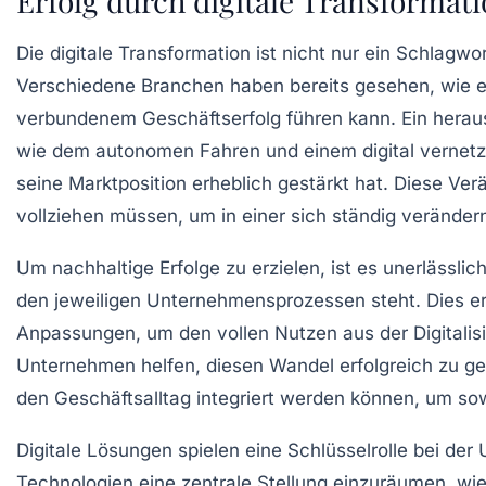
Erfolg durch digitale Transformat
Die digitale Transformation ist nicht nur ein Schlagwo
Verschiedene Branchen haben bereits gesehen, wie 
verbundenem Geschäftserfolg führen kann. Ein heraus
wie dem
autonomen Fahren
und einem
digital verne
seine Marktposition erheblich gestärkt hat. Diese V
vollziehen müssen, um in einer sich ständig veränder
Um nachhaltige Erfolge zu erzielen, ist es unerlässli
den jeweiligen Unternehmensprozessen steht. Dies erf
Anpassungen, um den vollen Nutzen aus der
Digitali
Unternehmen helfen, diesen Wandel erfolgreich zu ges
den Geschäftsalltag integriert werden können, um so
Digitale Lösungen spielen eine Schlüsselrolle bei de
Technologien
eine zentrale Stellung einzuräumen, wie