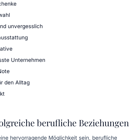
schenke
wahl
und unvergesslich
usstattung
native
sste Unternehmen
Note
r den Alltag
kt
olgreiche berufliche Beziehungen
ne hervorragende Möglichkeit sein, berufliche