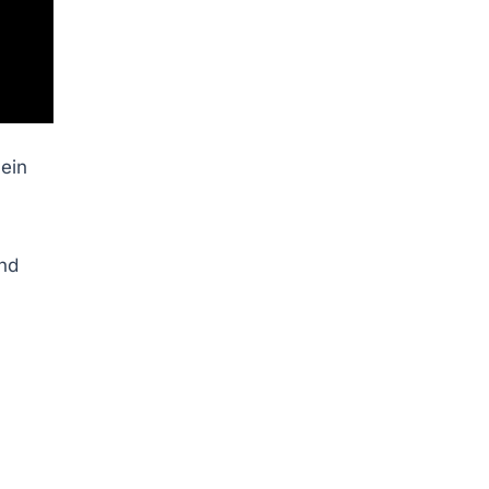
 ein
ind