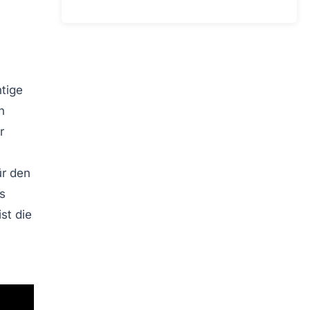
tige
n
r
ür den
s
ist die