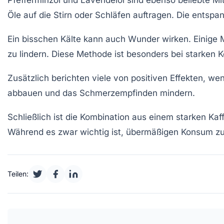
Pfefferminzöl
und
Lavendelöl
sind ebenso beliebte Mit
Öle auf die
Stirn
oder
Schläfen
auftragen. Die entspan
Ein bisschen
Kälte
kann auch Wunder wirken. Einige 
zu lindern. Diese Methode ist besonders bei starken K
Zusätzlich berichten viele von positiven Effekten, we
abbauen und das Schmerzempfinden mindern.
Schließlich ist die Kombination aus einem starken
Kaf
Während es zwar wichtig ist, übermäßigen Konsum zu
Teilen: