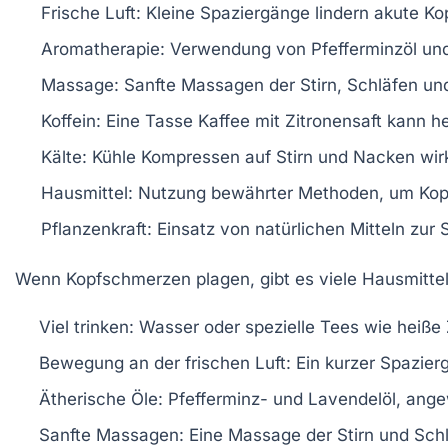
Frische Luft
: Kleine Spaziergänge lindern akute K
Aromatherapie
: Verwendung von
Pfefferminzöl
un
Massage
: Sanfte Massagen der Stirn, Schläfen un
Koffein
: Eine Tasse Kaffee mit Zitronensaft kann he
Kälte
: Kühle Kompressen auf Stirn und Nacken wir
Hausmittel
: Nutzung bewährter Methoden, um Ko
Pflanzenkraft
: Einsatz von natürlichen Mitteln zur
Wenn
Kopfschmerzen
plagen, gibt es viele
Hausmitte
Viel trinken
: Wasser oder spezielle Tees wie
heiße 
Bewegung an der frischen Luft
: Ein kurzer Spazie
Ätherische Öle
:
Pfefferminz-
und
Lavendelöl
, ange
Sanfte Massagen
: Eine Massage der Stirn und Sc